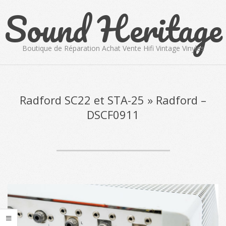
Sound Heritage
Skip
to
content
Boutique de Réparation Achat Vente Hifi Vintage Vinyles
Primary
Navigation
Menu
Radford SC22 et STA-25 »
Radford –
DSCF0911