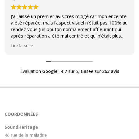
J'ai laissé un premier avis très mitigé car mon enceinte
a été réparée, mais l'aspect visuel n'était pas 100% au
rendez vous (un bouton normalement affleurant qui
après réparation a été mal centré et qui n'était plus
affleurant).
Lire la suite
Suite à mon commentaire j'ai été appelé par Sound
Héritage afin d'échanger sur mon expérience et on
m'a fourni des explications sur le pourquoi cet aspect
Évaluation
Google
:
4.7
sur 5,
Basée sur
263 avis
visuel.
Après explication il s'avère que le switch de mon
enceinte n'est plus fabriqué (et donc vendu) et que
l'entreprise a adapté un switch du marché sur mon
enceinte.
Avoir ce genre d'explication est utile et valorisant pour
COORDONNÉES
l'entreprise, n'hésitez pas à en parler lorsque vous
rendez le matériel.
SoundHeritage
46 rue de la maladrie