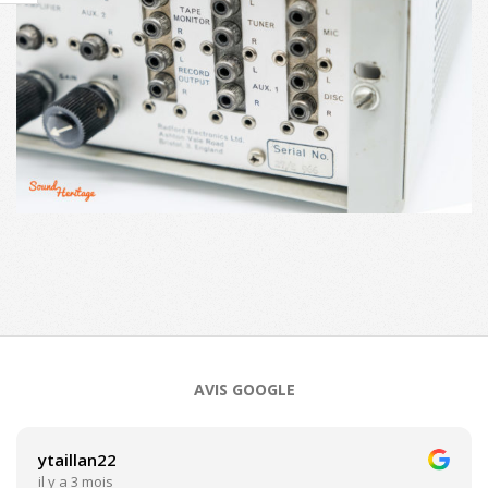
2021-
04-
28
AVIS GOOGLE
ytaillan22
il y a 3 mois