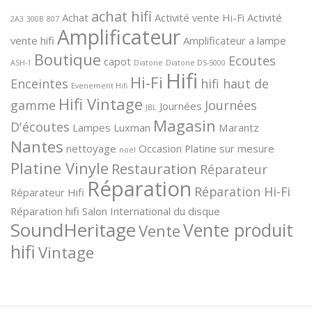
achat hifi
Achat
Activité vente Hi-Fi
Activité
2A3
300B
807
Amplificateur
vente hifi
Amplificateur a lampe
Boutique
Ecoutes
capot
ASH-1
Diatone
Diatone DS-5000
Hifi
Hi-Fi
Enceintes
hifi haut de
Evenement Hifi
Hifi Vintage
gamme
Journées
Journées
JBL
Magasin
D'écoutes
Lampes
Luxman
Marantz
Nantes
nettoyage
Occasion
Platine sur mesure
noël
Platine Vinyle
Restauration
Réparateur
Réparation
Réparation Hi-Fi
Réparateur Hifi
Réparation hifi
Salon International du disque
SoundHeritage
Vente produit
Vente
hifi
Vintage