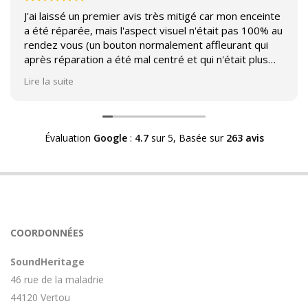
J'ai laissé un premier avis très mitigé car mon enceinte
a été réparée, mais l'aspect visuel n'était pas 100% au
rendez vous (un bouton normalement affleurant qui
après réparation a été mal centré et qui n'était plus
affleurant).
Lire la suite
Suite à mon commentaire j'ai été appelé par Sound
Héritage afin d'échanger sur mon expérience et on
m'a fourni des explications sur le pourquoi cet aspect
Évaluation
Google
:
4.7
sur 5,
Basée sur
263 avis
visuel.
Après explication il s'avère que le switch de mon
enceinte n'est plus fabriqué (et donc vendu) et que
l'entreprise a adapté un switch du marché sur mon
enceinte.
Avoir ce genre d'explication est utile et valorisant pour
COORDONNÉES
l'entreprise, n'hésitez pas à en parler lorsque vous
rendez le matériel.
SoundHeritage
46 rue de la maladrie
44120 Vertou