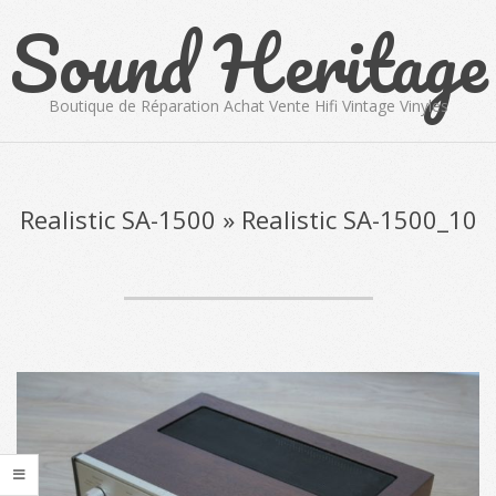
Sound Heritage
Skip
to
content
Boutique de Réparation Achat Vente Hifi Vintage Vinyles
Primary
Navigation
Menu
Realistic SA-1500 »
Realistic SA-1500_10