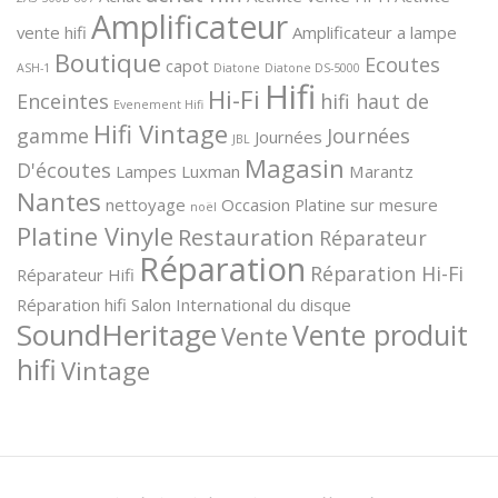
Amplificateur
vente hifi
Amplificateur a lampe
Boutique
Ecoutes
capot
ASH-1
Diatone
Diatone DS-5000
Hifi
Hi-Fi
Enceintes
hifi haut de
Evenement Hifi
Hifi Vintage
gamme
Journées
Journées
JBL
Magasin
D'écoutes
Lampes
Luxman
Marantz
Nantes
nettoyage
Occasion
Platine sur mesure
noël
Platine Vinyle
Restauration
Réparateur
Réparation
Réparation Hi-Fi
Réparateur Hifi
Réparation hifi
Salon International du disque
SoundHeritage
Vente produit
Vente
hifi
Vintage