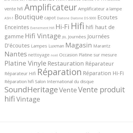
Amplificateur
vente hifi
Amplificateur a lampe
Boutique
Ecoutes
capot
ASH-1
Diatone
Diatone DS-5000
Hifi
Hi-Fi
Enceintes
hifi haut de
Evenement Hifi
Hifi Vintage
gamme
Journées
Journées
JBL
Magasin
D'écoutes
Lampes
Luxman
Marantz
Nantes
nettoyage
Occasion
Platine sur mesure
noël
Platine Vinyle
Restauration
Réparateur
Réparation
Réparation Hi-Fi
Réparateur Hifi
Réparation hifi
Salon International du disque
SoundHeritage
Vente produit
Vente
hifi
Vintage