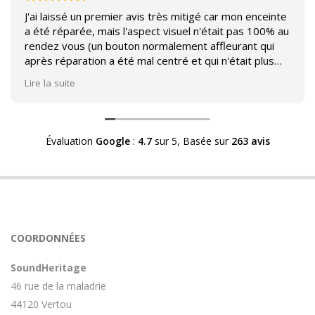
J'ai laissé un premier avis très mitigé car mon enceinte
a été réparée, mais l'aspect visuel n'était pas 100% au
rendez vous (un bouton normalement affleurant qui
après réparation a été mal centré et qui n'était plus
affleurant).
Lire la suite
Suite à mon commentaire j'ai été appelé par Sound
Héritage afin d'échanger sur mon expérience et on
m'a fourni des explications sur le pourquoi cet aspect
Évaluation
Google
:
4.7
sur 5,
Basée sur
263 avis
visuel.
Après explication il s'avère que le switch de mon
enceinte n'est plus fabriqué (et donc vendu) et que
l'entreprise a adapté un switch du marché sur mon
enceinte.
Avoir ce genre d'explication est utile et valorisant pour
COORDONNÉES
l'entreprise, n'hésitez pas à en parler lorsque vous
rendez le matériel.
SoundHeritage
46 rue de la maladrie
44120 Vertou