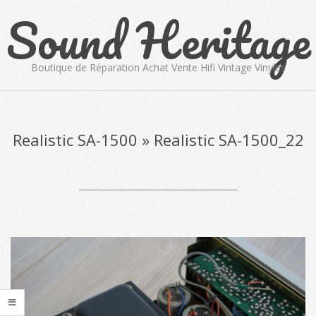
Sound Heritage
Skip
to
content
Boutique de Réparation Achat Vente Hifi Vintage Vinyles
Primary
Navigation
Menu
Realistic SA-1500 »
Realistic SA-1500_22