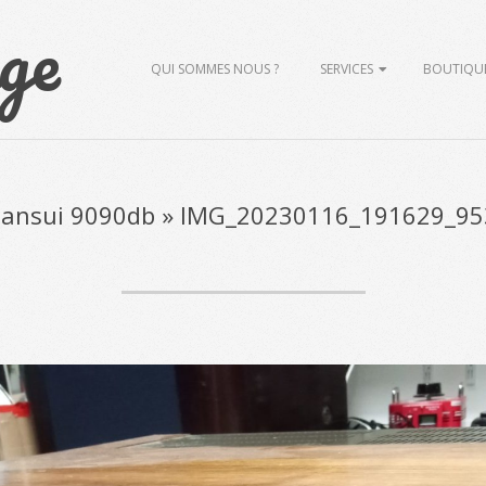
ge
Primary
QUI SOMMES NOUS ?
SERVICES
BOUTIQU
Navigation
Menu
Sansui 9090db »
IMG_20230116_191629_95