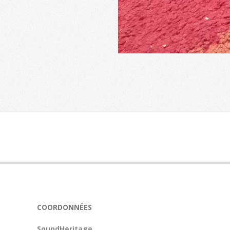
2023-
01-
16
COORDONNÉES
SoundHeritage