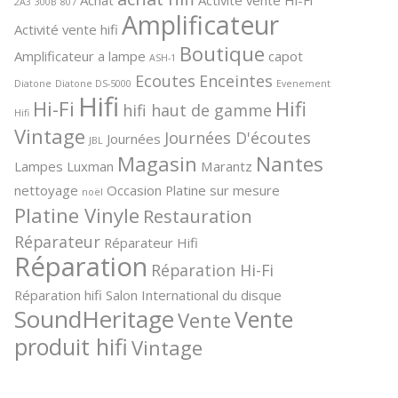
2A3
300B
807
Amplificateur
Activité vente hifi
Boutique
Amplificateur a lampe
capot
ASH-1
Ecoutes
Enceintes
Diatone
Diatone DS-5000
Evenement
Hifi
Hi-Fi
Hifi
hifi haut de gamme
Hifi
Vintage
Journées D'écoutes
Journées
JBL
Magasin
Nantes
Lampes
Luxman
Marantz
nettoyage
Occasion
Platine sur mesure
noël
Platine Vinyle
Restauration
Réparateur
Réparateur Hifi
Réparation
Réparation Hi-Fi
Réparation hifi
Salon International du disque
SoundHeritage
Vente
Vente
produit hifi
Vintage