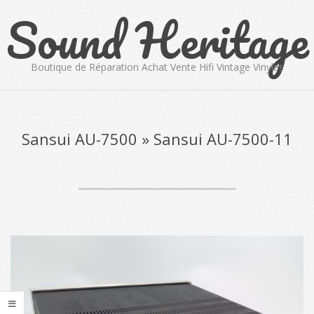
Sound Heritage
Skip
to
content
Boutique de Réparation Achat Vente Hifi Vintage Vinyles
Primary
Navigation
Menu
Sansui AU-7500 »
Sansui AU-7500-11