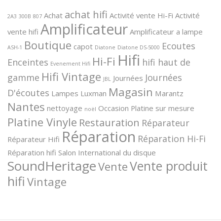
achat hifi
Achat
Activité vente Hi-Fi
Activité
2A3
300B
807
Amplificateur
vente hifi
Amplificateur a lampe
Boutique
Ecoutes
capot
ASH-1
Diatone
Diatone DS-5000
Hifi
Hi-Fi
Enceintes
hifi haut de
Evenement Hifi
Hifi Vintage
gamme
Journées
Journées
JBL
Magasin
D'écoutes
Lampes
Luxman
Marantz
Nantes
nettoyage
Occasion
Platine sur mesure
noël
Platine Vinyle
Restauration
Réparateur
Réparation
Réparation Hi-Fi
Réparateur Hifi
Réparation hifi
Salon International du disque
SoundHeritage
Vente produit
Vente
hifi
Vintage