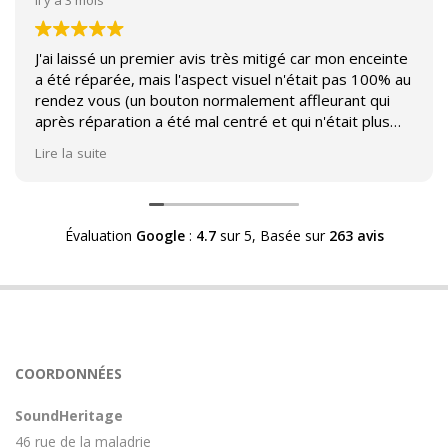
J'ai laissé un premier avis très mitigé car mon enceinte
a été réparée, mais l'aspect visuel n'était pas 100% au
rendez vous (un bouton normalement affleurant qui
après réparation a été mal centré et qui n'était plus
affleurant).
Lire la suite
Suite à mon commentaire j'ai été appelé par Sound
Héritage afin d'échanger sur mon expérience et on
m'a fourni des explications sur le pourquoi cet aspect
Évaluation
Google
:
4.7
sur 5,
Basée sur
263 avis
visuel.
Après explication il s'avère que le switch de mon
enceinte n'est plus fabriqué (et donc vendu) et que
l'entreprise a adapté un switch du marché sur mon
enceinte.
Avoir ce genre d'explication est utile et valorisant pour
COORDONNÉES
l'entreprise, n'hésitez pas à en parler lorsque vous
rendez le matériel.
SoundHeritage
46 rue de la maladrie