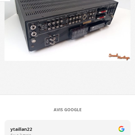
2023-
11-
08
AVIS GOOGLE
ytaillan22
il y a 3 mois