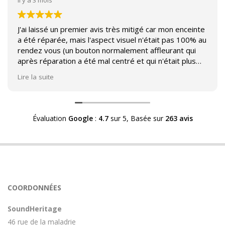
J'ai laissé un premier avis très mitigé car mon enceinte
a été réparée, mais l'aspect visuel n'était pas 100% au
rendez vous (un bouton normalement affleurant qui
après réparation a été mal centré et qui n'était plus
affleurant).
Lire la suite
Suite à mon commentaire j'ai été appelé par Sound
Héritage afin d'échanger sur mon expérience et on
m'a fourni des explications sur le pourquoi cet aspect
Évaluation
Google
:
4.7
sur 5,
Basée sur
263 avis
visuel.
Après explication il s'avère que le switch de mon
enceinte n'est plus fabriqué (et donc vendu) et que
l'entreprise a adapté un switch du marché sur mon
enceinte.
Avoir ce genre d'explication est utile et valorisant pour
COORDONNÉES
l'entreprise, n'hésitez pas à en parler lorsque vous
rendez le matériel.
SoundHeritage
46 rue de la maladrie