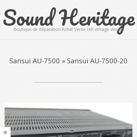
Sound Heritage
Skip
to
content
Boutique de Réparation Achat Vente Hifi Vintage Vinyles
Primary
Navigation
Menu
Sansui AU-7500 »
Sansui AU-7500-20