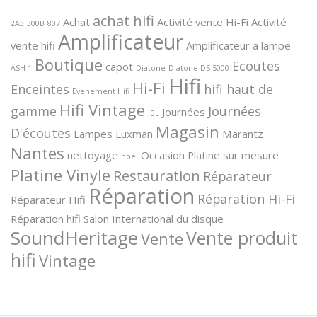
achat hifi
Achat
Activité vente Hi-Fi
Activité
2A3
300B
807
Amplificateur
vente hifi
Amplificateur a lampe
Boutique
Ecoutes
capot
ASH-1
Diatone
Diatone DS-5000
Hifi
Hi-Fi
Enceintes
hifi haut de
Evenement Hifi
Hifi Vintage
gamme
Journées
Journées
JBL
Magasin
D'écoutes
Lampes
Luxman
Marantz
Nantes
nettoyage
Occasion
Platine sur mesure
noël
Platine Vinyle
Restauration
Réparateur
Réparation
Réparation Hi-Fi
Réparateur Hifi
Réparation hifi
Salon International du disque
SoundHeritage
Vente produit
Vente
hifi
Vintage