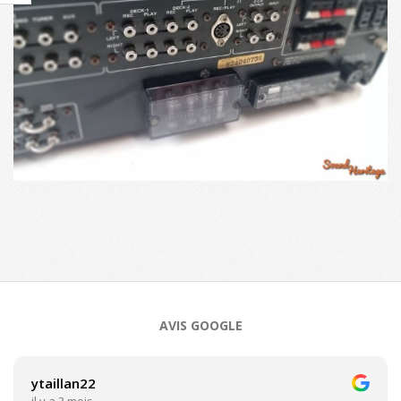
2023-
11-
08
AVIS GOOGLE
ytaillan22
il y a 3 mois