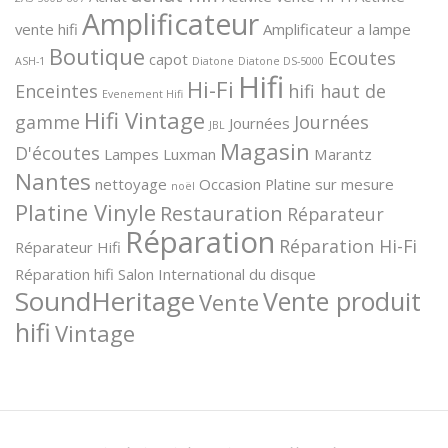
Amplificateur
vente hifi
Amplificateur a lampe
Boutique
Ecoutes
capot
ASH-1
Diatone
Diatone DS-5000
Hifi
Hi-Fi
Enceintes
hifi haut de
Evenement Hifi
Hifi Vintage
gamme
Journées
Journées
JBL
Magasin
D'écoutes
Lampes
Luxman
Marantz
Nantes
nettoyage
Occasion
Platine sur mesure
noël
Platine Vinyle
Restauration
Réparateur
Réparation
Réparation Hi-Fi
Réparateur Hifi
Réparation hifi
Salon International du disque
SoundHeritage
Vente produit
Vente
hifi
Vintage