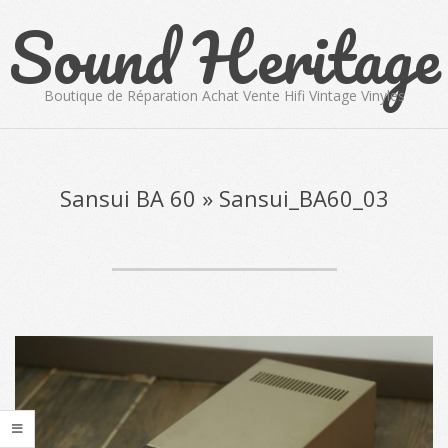
Sound Heritage
Skip
to
content
Boutique de Réparation Achat Vente Hifi Vintage Vinyles
Primary
Navigation
Menu
Sansui BA 60 »
Sansui_BA60_03