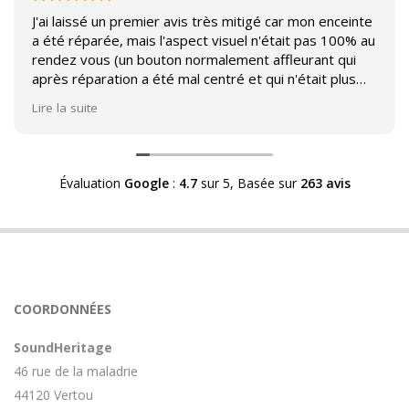
J'ai laissé un premier avis très mitigé car mon enceinte
a été réparée, mais l'aspect visuel n'était pas 100% au
rendez vous (un bouton normalement affleurant qui
après réparation a été mal centré et qui n'était plus
affleurant).
Lire la suite
Suite à mon commentaire j'ai été appelé par Sound
Héritage afin d'échanger sur mon expérience et on
m'a fourni des explications sur le pourquoi cet aspect
Évaluation
Google
:
4.7
sur 5,
Basée sur
263 avis
visuel.
Après explication il s'avère que le switch de mon
enceinte n'est plus fabriqué (et donc vendu) et que
l'entreprise a adapté un switch du marché sur mon
enceinte.
Avoir ce genre d'explication est utile et valorisant pour
COORDONNÉES
l'entreprise, n'hésitez pas à en parler lorsque vous
rendez le matériel.
SoundHeritage
46 rue de la maladrie
44120 Vertou