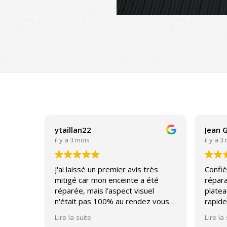
2017-
11-
06
ytaillan22
Jean 
il y a 3 mois
il y a 3
J'ai laissé un premier avis très
Confié
mitigé car mon enceinte a été
répara
réparée, mais l'aspect visuel
platea
n'était pas 100% au rendez vous
rapide
(un bouton normalement
impecc
Lire la suite
Lire la
affleurant qui après réparation a