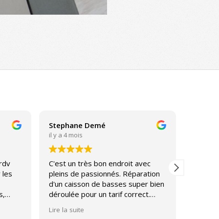
Stephane Demé
Sebast
il y a 4 mois
il y a 4 
 rdv
C'est un très bon endroit avec
Très bo
 les
pleins de passionnés. Réparation
l'écout
d'un caisson de basses super bien
Entière
s,
déroulée pour un tarif correct.
service
Journée découverte des enceintes
Lire la suite
tôt
Diatone magnifique avec un