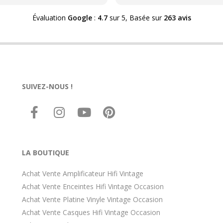
orienté HDG concernant le
matériel rétro-. Problèmes 
Évaluation
Google
:
4.7
sur 5,
Basée sur
263 avis
résultats malgré une note qu
monte vite. Donc soit vous 
énormément à votre matéri
rétro- soit vous avez dû HD
mérite une révision. Pas faci
trouver des connaissances 
SUIVEZ-NOUS !
compétences après la
désindustrialisation de la Fr
ce à coût forfaitaire cpt tenu
valeur "économique" des art
des années 70, par exemple
ds une moyenne gamme de 
époque. C est le parcours d
LA BOUTIQUE
combattant.
Achat Vente Amplificateur Hifi Vintage
Achat Vente Enceintes Hifi Vintage Occasion
Achat Vente Platine Vinyle Vintage Occasion
Achat Vente Casques Hifi Vintage Occasion