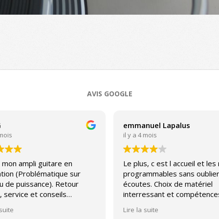
AVIS GOOGLE
G
emmanuel Lapalus
 mois
il y a 4 mois
 mon ampli guitare en
Le plus, c est l accueil et les
tion (Problématique sur
programmables sans oublier
u de puissance). Retour
écoutes. Choix de matériel
, service et conseils
interressant et compétence
able.
avec un peu pour toutes les
 suite
Lire la suite
bourses. Par contre, sav plu