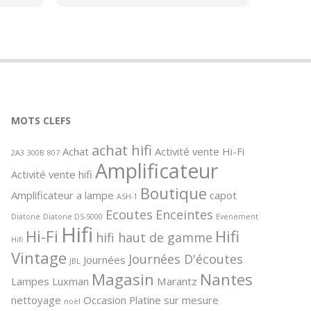
échange entre passionnés de hifi.
de
Merci beaucoup de ces bons
i
moments.
tenez
el
G qui
le de
et
MOTS CLEFS
ance et
achat hifi
Achat
Activité vente Hi-Fi
 de la
2A3
300B
807
Amplificateur
icles
Activité vente hifi
 et ce
Boutique
Amplificateur a lampe
capot
l
ASH-1
u
Ecoutes
Enceintes
Diatone
Diatone DS-5000
Evenement
Hifi
Hi-Fi
Hifi
hifi haut de gamme
Hifi
Vintage
Journées D'écoutes
Journées
JBL
Magasin
Nantes
Lampes
Luxman
Marantz
nettoyage
Occasion
Platine sur mesure
noël