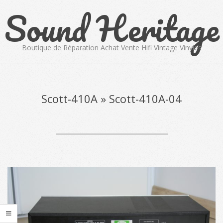
Sound Heritage
Skip
to
content
Boutique de Réparation Achat Vente Hifi Vintage Vinyles
Primary
Navigation
Menu
Scott-410A »
Scott-410A-04