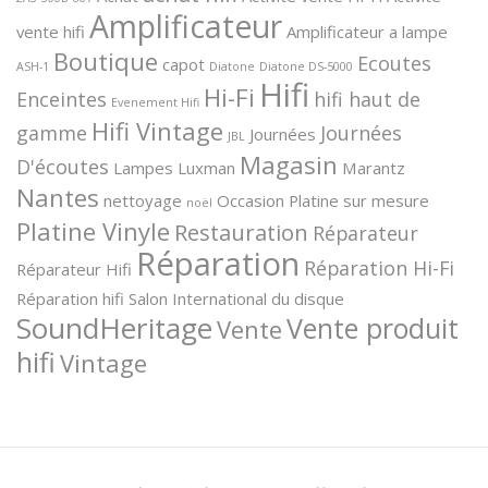
Amplificateur
vente hifi
Amplificateur a lampe
Boutique
Ecoutes
capot
ASH-1
Diatone
Diatone DS-5000
Hifi
Hi-Fi
Enceintes
hifi haut de
Evenement Hifi
Hifi Vintage
gamme
Journées
Journées
JBL
Magasin
D'écoutes
Lampes
Luxman
Marantz
Nantes
nettoyage
Occasion
Platine sur mesure
noël
Platine Vinyle
Restauration
Réparateur
Réparation
Réparation Hi-Fi
Réparateur Hifi
Réparation hifi
Salon International du disque
SoundHeritage
Vente produit
Vente
hifi
Vintage