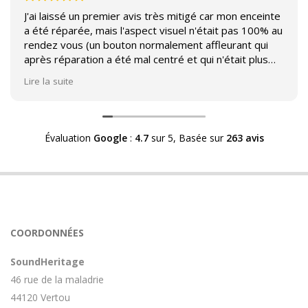
J'ai laissé un premier avis très mitigé car mon enceinte
a été réparée, mais l'aspect visuel n'était pas 100% au
rendez vous (un bouton normalement affleurant qui
après réparation a été mal centré et qui n'était plus
affleurant).
Lire la suite
Suite à mon commentaire j'ai été appelé par Sound
Héritage afin d'échanger sur mon expérience et on
m'a fourni des explications sur le pourquoi cet aspect
Évaluation
Google
:
4.7
sur 5,
Basée sur
263 avis
visuel.
Après explication il s'avère que le switch de mon
enceinte n'est plus fabriqué (et donc vendu) et que
l'entreprise a adapté un switch du marché sur mon
enceinte.
Avoir ce genre d'explication est utile et valorisant pour
COORDONNÉES
l'entreprise, n'hésitez pas à en parler lorsque vous
rendez le matériel.
SoundHeritage
46 rue de la maladrie
44120 Vertou