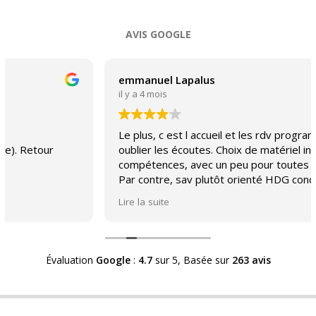
03
AVIS GOOGLE
emmanuel Lapalus
il y a 4 mois
Le plus, c est l accueil et les rdv programmables sans
oublier les écoutes. Choix de matériel interressant et
compétences, avec un peu pour toutes les bourses.
Par contre, sav plutôt orienté HDG concernant le
matériel rétro-. Problèmes de résultats malgré une
Lire la suite
note qui monte vite. Donc soit vous tenez
énormément à votre matériel rétro- soit vous avez dû
HDG qui mérite une révision. Pas facile de trouver des
connaissances et compétences après la
Évaluation
Google
:
4.7
sur 5,
Basée sur
263 avis
désindustrialisation de la France et ce à coût forfaitaire
cpt tenu de la valeur "économique" des articles des
années 70, par exemple et ce ds une moyenne
gamme de l époque. C est le parcours du combattant.