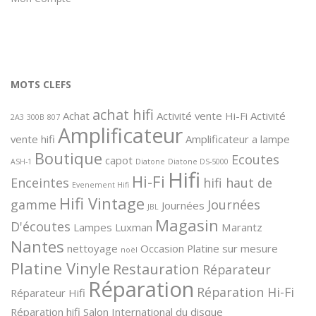
MOTS CLEFS
achat hifi
Achat
Activité vente Hi-Fi
Activité
2A3
300B
807
Amplificateur
vente hifi
Amplificateur a lampe
Boutique
Ecoutes
capot
ASH-1
Diatone
Diatone DS-5000
Hifi
Hi-Fi
Enceintes
hifi haut de
Evenement Hifi
Hifi Vintage
gamme
Journées
Journées
JBL
Magasin
D'écoutes
Lampes
Luxman
Marantz
Nantes
nettoyage
Occasion
Platine sur mesure
noël
Platine Vinyle
Restauration
Réparateur
Réparation
Réparation Hi-Fi
Réparateur Hifi
Réparation hifi
Salon International du disque