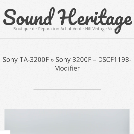
Sound Heritage
Skip
to
content
Boutique de Réparation Achat Vente Hifi Vintage Vinyles
Primary
Navigation
Menu
Sony TA-3200F »
Sony 3200F – DSCF1198-
Modifier