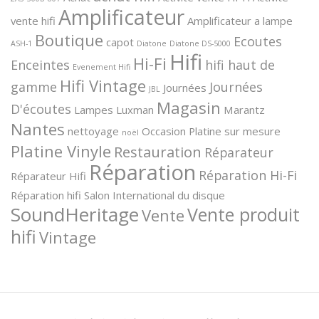
Amplificateur
vente hifi
Amplificateur a lampe
Boutique
Ecoutes
capot
ASH-1
Diatone
Diatone DS-5000
Hifi
Hi-Fi
Enceintes
hifi haut de
Evenement Hifi
Hifi Vintage
gamme
Journées
Journées
JBL
Magasin
D'écoutes
Lampes
Luxman
Marantz
Nantes
nettoyage
Occasion
Platine sur mesure
noël
Platine Vinyle
Restauration
Réparateur
Réparation
Réparation Hi-Fi
Réparateur Hifi
Réparation hifi
Salon International du disque
SoundHeritage
Vente produit
Vente
hifi
Vintage