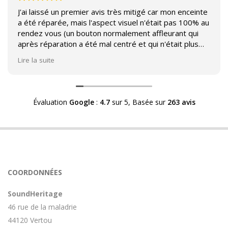
J'ai laissé un premier avis très mitigé car mon enceinte
a été réparée, mais l'aspect visuel n'était pas 100% au
rendez vous (un bouton normalement affleurant qui
après réparation a été mal centré et qui n'était plus
affleurant).
Lire la suite
Suite à mon commentaire j'ai été appelé par Sound
Héritage afin d'échanger sur mon expérience et on
m'a fourni des explications sur le pourquoi cet aspect
Évaluation
Google
:
4.7
sur 5,
Basée sur
263 avis
visuel.
Après explication il s'avère que le switch de mon
enceinte n'est plus fabriqué (et donc vendu) et que
l'entreprise a adapté un switch du marché sur mon
enceinte.
Avoir ce genre d'explication est utile et valorisant pour
COORDONNÉES
l'entreprise, n'hésitez pas à en parler lorsque vous
rendez le matériel.
SoundHeritage
46 rue de la maladrie
44120 Vertou