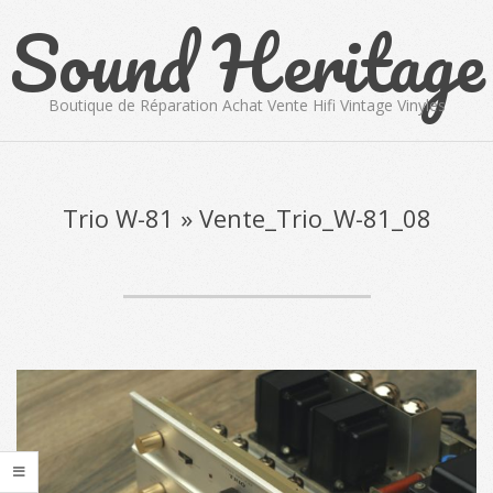
Sound Heritage
Skip
to
content
Boutique de Réparation Achat Vente Hifi Vintage Vinyles
Primary
Navigation
Menu
Trio W-81 »
Vente_Trio_W-81_08