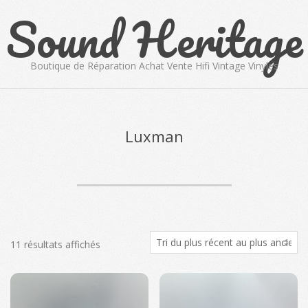
Sound Heritage
Skip
to
content
Boutique de Réparation Achat Vente Hifi Vintage Vinyles
Primary
Navigation
Menu
Luxman
Trié
11 résultats affichés
du
plus
récent