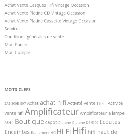
Achat Vente Casques Hifi Vintage Occasion
Achat Vente Platine CD Vintage Occasion
Achat Vente Platine Cassette Vintage Occasion
Services
Conditions générales de vente
Mon Panier
Mon Compte
MOTS CLEFS
achat hifi
Achat
Activité vente Hi-Fi
Activité
2A3
300B
807
Amplificateur
vente hifi
Amplificateur a lampe
Boutique
Ecoutes
capot
ASH-1
Diatone
Diatone DS-5000
Hifi
Hi-Fi
Enceintes
hifi haut de
Evenement Hifi