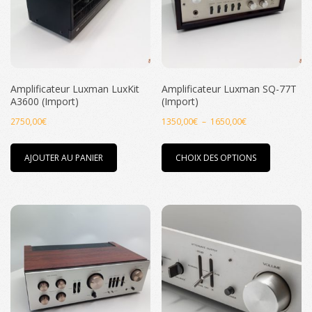
Amplificateur Luxman LuxKit
Amplificateur Luxman SQ-77T
A3600 (Import)
(Import)
Plage
2750,00
€
1350,00
€
–
1650,00
€
de
Ce
prix :
AJOUTER AU PANIER
CHOIX DES OPTIONS
produit
1350,00€
a
à
plusieurs
1650,00€
variations
Les
options
peuvent
être
choisies