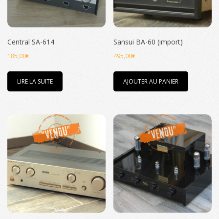
Central SA-614
Sansui BA-60 (import)
185,00
€
495,00
€
LIRE LA SUITE
AJOUTER AU PANIER