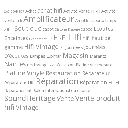
achat hifi
Achat
Activité vente Hi-Fi
Activité
2A3
300B
807
Amplificateur
vente hifi
Amplificateur a lampe
Boutique
Ecoutes
capot
ASH-1
Diatone
Diatone DS-5000
Hifi
Hi-Fi
Enceintes
hifi haut de
Evenement Hifi
Hifi Vintage
gamme
Journées
Journées
JBL
Magasin
D'écoutes
Lampes
Luxman
Marantz
Nantes
nettoyage
Occasion
Platine sur mesure
noël
Platine Vinyle
Restauration
Réparateur
Réparation
Réparation Hi-Fi
Réparateur Hifi
Réparation hifi
Salon International du disque
SoundHeritage
Vente produit
Vente
hifi
Vintage