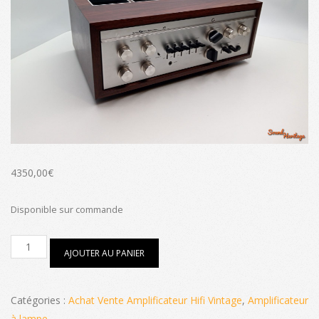
4350,00
€
Disponible sur commande
quantité
AJOUTER AU PANIER
de
Amplificateur
Luxman
LX-
Catégories :
Achat Vente Amplificateur Hifi Vintage
,
Amplificateur
38
à lampe