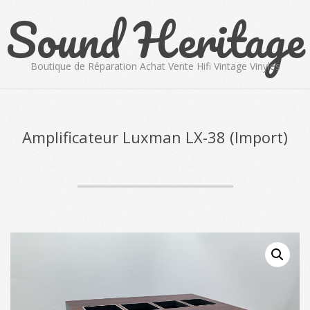
Sound Heritage
Skip
to
content
Boutique de Réparation Achat Vente Hifi Vintage Vinyles
Primary
Navigation
Menu
Amplificateur Luxman LX-38 (Import)