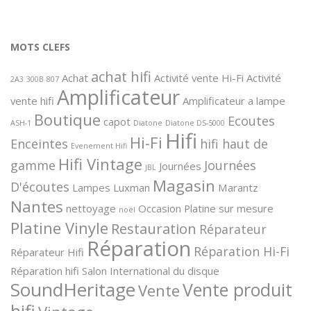
MOTS CLEFS
achat hifi
Achat
Activité vente Hi-Fi
Activité
2A3
300B
807
Amplificateur
vente hifi
Amplificateur a lampe
Boutique
Ecoutes
capot
ASH-1
Diatone
Diatone DS-5000
Hifi
Hi-Fi
Enceintes
hifi haut de
Evenement Hifi
Hifi Vintage
gamme
Journées
Journées
JBL
Magasin
D'écoutes
Lampes
Luxman
Marantz
Nantes
nettoyage
Occasion
Platine sur mesure
noël
Platine Vinyle
Restauration
Réparateur
Réparation
Réparation Hi-Fi
Réparateur Hifi
Réparation hifi
Salon International du disque
SoundHeritage
Vente produit
Vente
hifi