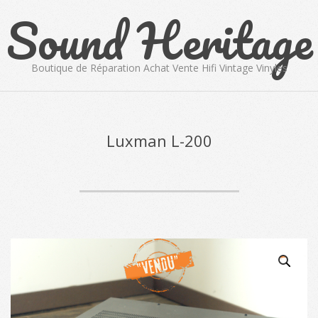
Sound Heritage
Skip
to
content
Boutique de Réparation Achat Vente Hifi Vintage Vinyles
Primary
Navigation
Menu
Luxman L-200