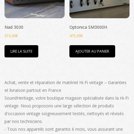
choisies
sur
la
page
Nad 3030
Optonica SM3000H
du
315,00
€
475,00
€
produit
LIRE LA SUITE
AJOUTER AU PANIER
Achat, vente et réparation de matériel Hi-Fi vintage – Garanties
et livraison partout en France
SoundHeritage, votre boutique magasin spécialisée dans la Hi-Fi
vintage. Nous proposons une large sélection de produits
d'occasion vintage soigneusement testés, nettoyés et révisés
par nos techniciens.
- Tous nos appareils sont garantis 6 mois, vous assurant une