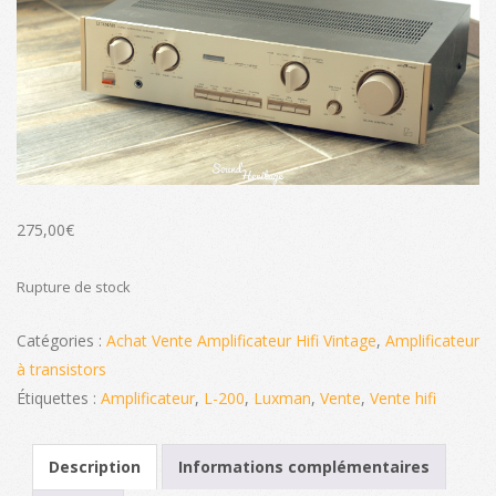
275,00
€
Rupture de stock
Catégories :
Achat Vente Amplificateur Hifi Vintage
,
Amplificateur
à transistors
Étiquettes :
Amplificateur
,
L-200
,
Luxman
,
Vente
,
Vente hifi
Description
Informations complémentaires