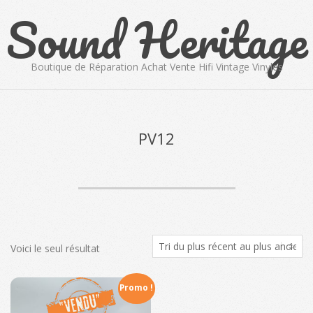
Sound Heritage
Skip
to
content
Boutique de Réparation Achat Vente Hifi Vintage Vinyles
Primary
Navigation
Menu
PV12
Voici le seul résultat
Promo !