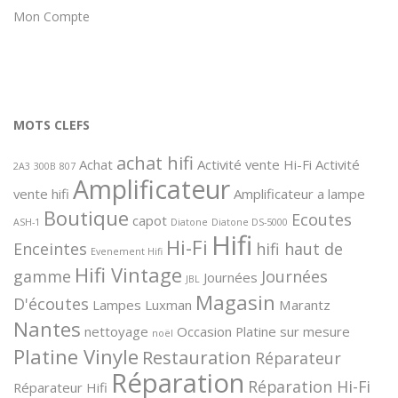
Mon Compte
MOTS CLEFS
achat hifi
Achat
Activité vente Hi-Fi
Activité
2A3
300B
807
Amplificateur
vente hifi
Amplificateur a lampe
Boutique
Ecoutes
capot
ASH-1
Diatone
Diatone DS-5000
Hifi
Hi-Fi
Enceintes
hifi haut de
Evenement Hifi
Hifi Vintage
gamme
Journées
Journées
JBL
Magasin
D'écoutes
Lampes
Luxman
Marantz
Nantes
nettoyage
Occasion
Platine sur mesure
noël
Platine Vinyle
Restauration
Réparateur
Réparation
Réparation Hi-Fi
Réparateur Hifi