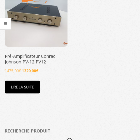
Pré-Amplificateur Conrad
Johnson PV-12 PV12
Le
Le
1475,00
€
1320,00
€
prix
prix
initial
actuel
LIRE LA SUITE
était :
est :
1475,00€.
1320,00€.
RECHERCHE PRODUIT