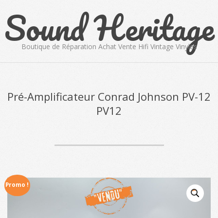
Sound Heritage
Skip
to
content
Boutique de Réparation Achat Vente Hifi Vintage Vinyles
Primary
Navigation
Menu
Pré-Amplificateur Conrad Johnson PV-12
PV12
Promo !