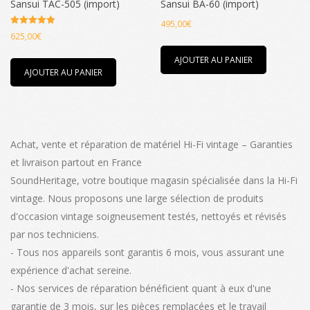
Sansui TAC-505 (import)
Sansui BA-60 (import)
du
495,00
€
Note
produit
625,00
€
5.00
sur 5
AJOUTER AU PANIER
AJOUTER AU PANIER
Achat, vente et réparation de matériel Hi-Fi vintage – Garanties
et livraison partout en France
SoundHeritage, votre boutique magasin spécialisée dans la Hi-Fi
vintage. Nous proposons une large sélection de produits
d'occasion vintage soigneusement testés, nettoyés et révisés
par nos techniciens.
- Tous nos appareils sont garantis 6 mois, vous assurant une
expérience d'achat sereine.
- Nos services de réparation bénéficient quant à eux d'une
garantie de 3 mois, sur les pièces remplacées et le travail