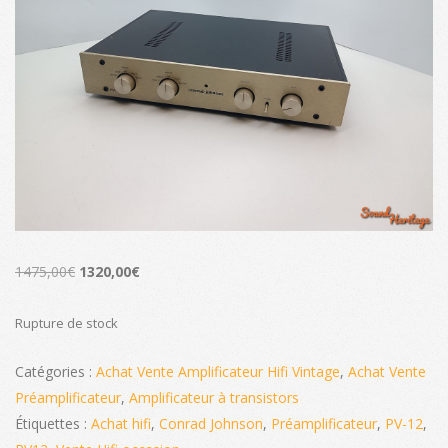
Le
Le
1475,00
€
1320,00
€
prix
prix
initial
actuel
Rupture de stock
était :
est :
Catégories :
Achat Vente Amplificateur Hifi Vintage
,
Achat Vente
1475,00€.
1320,00€.
Préamplificateur
,
Amplificateur à transistors
Étiquettes :
Achat hifi
,
Conrad Johnson
,
Préamplificateur
,
PV-12
,