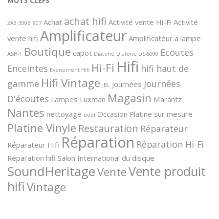
MOTS CLEFS
achat hifi
Achat
Activité vente Hi-Fi
Activité
2A3
300B
807
Amplificateur
vente hifi
Amplificateur a lampe
Boutique
Ecoutes
capot
ASH-1
Diatone
Diatone DS-5000
Hifi
Hi-Fi
Enceintes
hifi haut de
Evenement Hifi
Hifi Vintage
gamme
Journées
Journées
JBL
Magasin
D'écoutes
Lampes
Luxman
Marantz
Nantes
nettoyage
Occasion
Platine sur mesure
noël
Platine Vinyle
Restauration
Réparateur
Réparation
Réparation Hi-Fi
Réparateur Hifi
Réparation hifi
Salon International du disque
SoundHeritage
Vente produit
Vente
hifi
Vintage