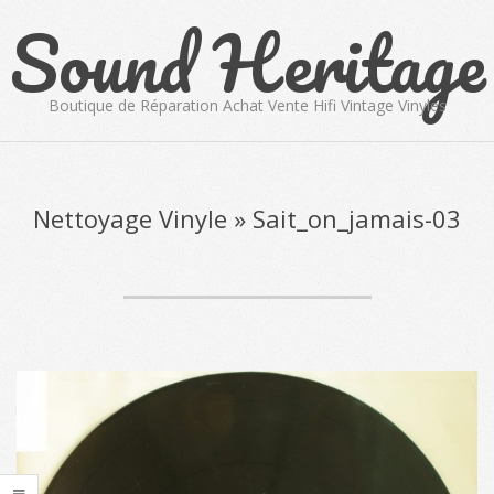
Sound Heritage
Skip
to
content
Boutique de Réparation Achat Vente Hifi Vintage Vinyles
Primary
Navigation
Menu
Nettoyage Vinyle »
Sait_on_jamais-03