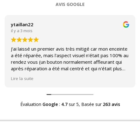
AVIS GOOGLE
ytaillan22
il y a 3 mois
J'ai laissé un premier avis très mitigé car mon enceinte
a été réparée, mais l'aspect visuel n'était pas 100% au
rendez vous (un bouton normalement affleurant qui
après réparation a été mal centré et qui n'était plus
affleurant).
Lire la suite
Suite à mon commentaire j'ai été appelé par Sound
Héritage afin d'échanger sur mon expérience et on
m'a fourni des explications sur le pourquoi cet aspect
Évaluation
Google
:
4.7
sur 5,
Basée sur
263 avis
visuel.
Après explication il s'avère que le switch de mon
enceinte n'est plus fabriqué (et donc vendu) et que
l'entreprise a adapté un switch du marché sur mon
enceinte.