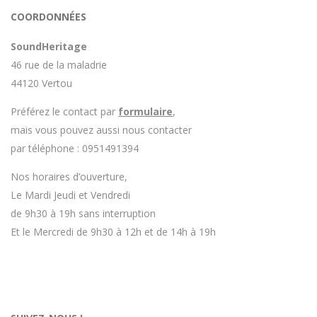
Avoir ce genre d'explication est utile et valorisant pour
COORDONNÉES
l'entreprise, n'hésitez pas à en parler lorsque vous
rendez le matériel.
SoundHeritage
46 rue de la maladrie
44120 Vertou
Préférez le contact par
formulaire
,
mais vous pouvez aussi nous contacter
par téléphone : 0951491394
Nos horaires d’ouverture,
Le Mardi Jeudi et Vendredi
de 9h30 à 19h sans interruption
Et le Mercredi de 9h30 à 12h et de 14h à 19h