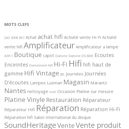
MOTS CLEFS
achat hifi
Achat
Activité vente Hi-Fi
Activité
2A3
300B
807
Amplificateur
vente hifi
Amplificateur a lampe
Boutique
Ecoutes
capot
ASH-1
Diatone
Diatone DS-5000
Hifi
Hi-Fi
Enceintes
hifi haut de
Evenement Hifi
Hifi Vintage
gamme
Journées
Journées
JBL
Magasin
D'écoutes
Lampes
Luxman
Marantz
Nantes
nettoyage
Occasion
Platine sur mesure
noël
Platine Vinyle
Restauration
Réparateur
Réparation
Réparation Hi-Fi
Réparateur Hifi
Réparation hifi
Salon International du disque
SoundHeritage
Vente produit
Vente