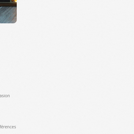
asion
fférences