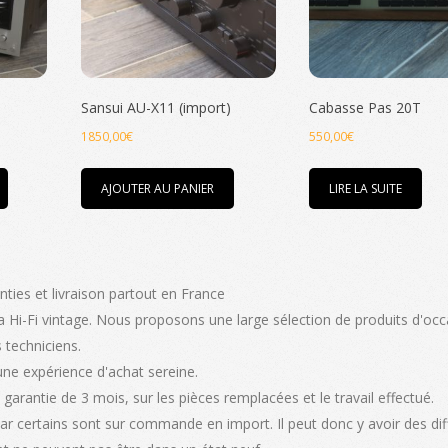
Sansui AU-X11 (import)
Cabasse Pas 20T
1850,00
€
550,00
€
Ce
AJOUTER AU PANIER
LIRE LA SUITE
produit
€
a
plusieurs
€
variations.
nties et livraison partout en France
Les
 Hi-Fi vintage. Nous proposons une large sélection de produits d'occ
options
 techniciens.
peuvent
une expérience d'achat sereine.
être
garantie de 3 mois, sur les pièces remplacées et le travail effectué.
choisies
car certains sont sur commande en import. Il peut donc y avoir des di
sur