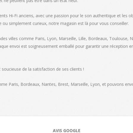
et ne peuvent pas être dans un état neuf.
la
page
ents Hi-Fi anciens, avec une passion pour le son authentique et les ob
du
e ou simplement curieux, notre magasin est là pour vous conseiller.
produit
ndes villes comme Paris, Lyon, Marseille, Lille, Bordeaux, Toulouse, 
haque envoi est soigneusement emballé pour garantir une réception en
soucieuse de la satisfaction de ses clients !
omme Paris, Bordeaux, Nantes, Brest, Marseille, Lyon, et pouvons env
AVIS GOOGLE