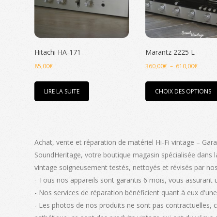
Hitachi HA-171
Marantz 2225 L
Plage
85,00
€
360,00
€
–
610,00
€
de
prix :
LIRE LA SUITE
CHOIX DES OPTIONS
360,00
à
610,00
Achat, vente et réparation de matériel Hi-Fi vintage – Gara
SoundHeritage, votre boutique magasin spécialisée dans la
vintage soigneusement testés, nettoyés et révisés par nos
- Tous nos appareils sont garantis 6 mois, vous assurant 
- Nos services de réparation bénéficient quant à eux d'une 
- Les photos de nos produits ne sont pas contractuelles, 