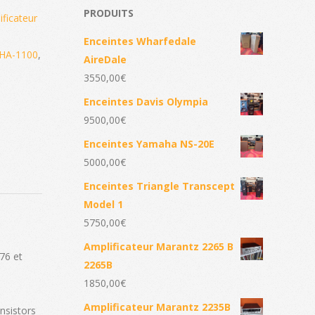
PRODUITS
ificateur
Enceintes Wharfedale
HA-1100
,
AireDale
3550,00
€
Enceintes Davis Olympia
9500,00
€
Enceintes Yamaha NS-20E
5000,00
€
Enceintes Triangle Transcept
Model 1
5750,00
€
Amplificateur Marantz 2265 B
76 et
2265B
1850,00
€
Amplificateur Marantz 2235B
ansistors