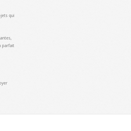
jets qui
Nantes,
 parfait
oyer