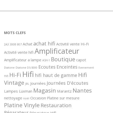
MOTS CLEFS
achat hifi
Achat
Activité vente Hi-Fi
2A3
300B
807
Amplificateur
Activité vente hifi
Boutique
Amplificateur a lampe
capot
ASH-1
Ecoutes
Enceintes
Diatone
Diatone DS-5000
Evenement
Hifi
Hi-Fi
Hifi
hifi haut de gamme
Hifi
Vintage
Journées D'écoutes
Journées
JBL
Magasin
Nantes
Lampes
Luxman
Marantz
nettoyage
Occasion
Platine sur mesure
noël
Platine Vinyle
Restauration
Réparateur
Réparateur Hifi