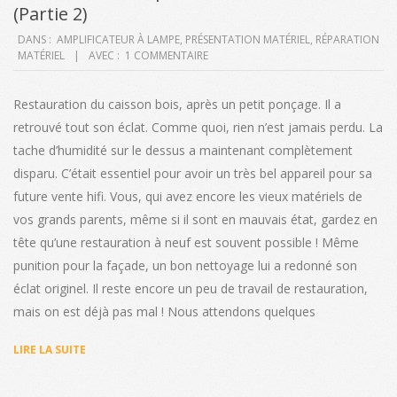
(Partie 2)
2020-
DANS :
AMPLIFICATEUR À LAMPE
,
PRÉSENTATION MATÉRIEL
,
RÉPARATION
MATÉRIEL
AVEC :
1 COMMENTAIRE
10-
13
Restauration du caisson bois, après un petit ponçage. Il a
retrouvé tout son éclat. Comme quoi, rien n’est jamais perdu. La
tache d’humidité sur le dessus a maintenant complètement
disparu. C’était essentiel pour avoir un très bel appareil pour sa
future vente hifi. Vous, qui avez encore les vieux matériels de
vos grands parents, même si il sont en mauvais état, gardez en
tête qu’une restauration à neuf est souvent possible ! Même
punition pour la façade, un bon nettoyage lui a redonné son
éclat originel. Il reste encore un peu de travail de restauration,
mais on est déjà pas mal ! Nous attendons quelques
LIRE LA SUITE