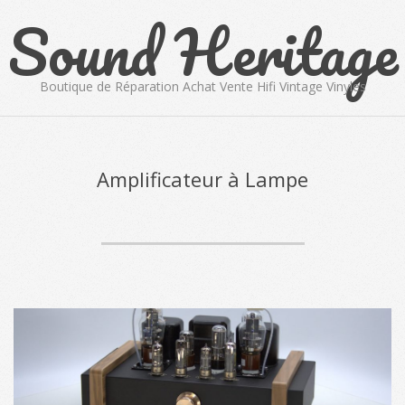
Sound Heritage
Skip
to
content
Boutique de Réparation Achat Vente Hifi Vintage Vinyles
Primary
Navigation
Menu
Amplificateur à Lampe