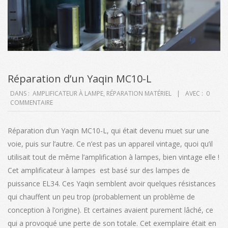
Réparation d’un Yaqin MC10-L
2018-
DANS :
AMPLIFICATEUR À LAMPE
,
RÉPARATION MATÉRIEL
AVEC :
0
COMMENTAIRE
06-
01
Réparation d’un Yaqin MC10-L, qui était devenu muet sur une
voie, puis sur l’autre. Ce n’est pas un appareil vintage, quoi qu’il
utilisait tout de même l’amplification à lampes, bien vintage elle !
Cet amplificateur à lampes est basé sur des lampes de
puissance EL34. Ces Yaqin semblent avoir quelques résistances
qui chauffent un peu trop (probablement un problème de
conception à l’origine). Et certaines avaient purement lâché, ce
qui a provoqué une perte de son totale. Cet exemplaire était en