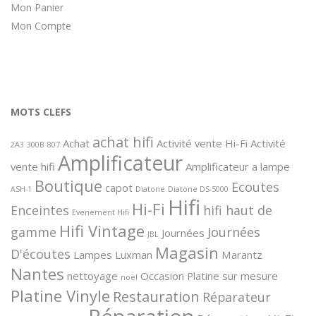
Mon Panier
Mon Compte
MOTS CLEFS
achat hifi
Achat
Activité vente Hi-Fi
Activité
2A3
300B
807
Amplificateur
vente hifi
Amplificateur a lampe
Boutique
Ecoutes
capot
ASH-1
Diatone
Diatone DS-5000
Hifi
Hi-Fi
Enceintes
hifi haut de
Evenement Hifi
Hifi Vintage
gamme
Journées
Journées
JBL
Magasin
D'écoutes
Lampes
Luxman
Marantz
Nantes
nettoyage
Occasion
Platine sur mesure
noël
Platine Vinyle
Restauration
Réparateur