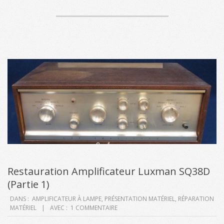
Restauration Amplificateur Luxman SQ38D
(Partie 1)
2020-
DANS :
AMPLIFICATEUR À LAMPE
,
PRÉSENTATION MATÉRIEL
,
RÉPARATION
MATÉRIEL
AVEC :
1 COMMENTAIRE
10-
11