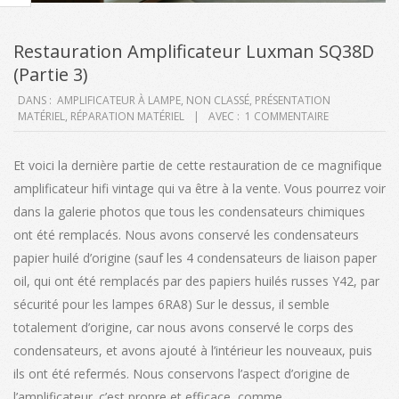
Restauration Amplificateur Luxman SQ38D
(Partie 3)
2020-
DANS :
AMPLIFICATEUR À LAMPE
,
NON CLASSÉ
,
PRÉSENTATION
MATÉRIEL
,
RÉPARATION MATÉRIEL
AVEC :
1 COMMENTAIRE
10-
20
Et voici la dernière partie de cette restauration de ce magnifique
amplificateur hifi vintage qui va être à la vente. Vous pourrez voir
dans la galerie photos que tous les condensateurs chimiques
ont été remplacés. Nous avons conservé les condensateurs
papier huilé d’origine (sauf les 4 condensateurs de liaison paper
oil, qui ont été remplacés par des papiers huilés russes Y42, par
sécurité pour les lampes 6RA8) Sur le dessus, il semble
totalement d’origine, car nous avons conservé le corps des
condensateurs, et avons ajouté à l’intérieur les nouveaux, puis
ils ont été refermés. Nous conservons l’aspect d’origine de
l’amplificateur. c’est propre et efficace, comme