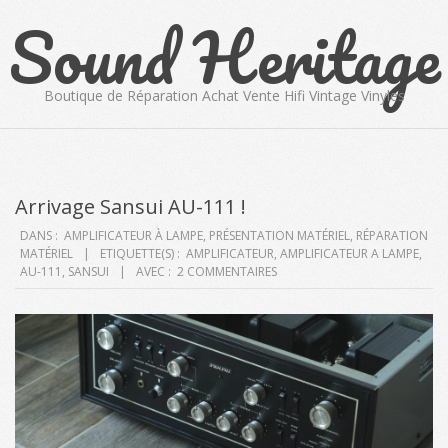
Sound Heritage
Skip
to
content
Boutique de Réparation Achat Vente Hifi Vintage Vinyles
Primary
Navigation
Menu
Arrivage Sansui AU-111 !
DANS :
AMPLIFICATEUR À LAMPE
,
PRÉSENTATION MATÉRIEL
,
RÉPARATION
MATÉRIEL
ETIQUETTE(S) :
AMPLIFICATEUR
,
AMPLIFICATEUR A LAMPE
,
AU-111
,
SANSUI
AVEC :
2 COMMENTAIRES