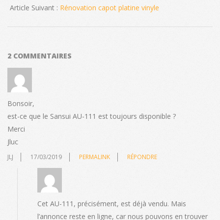
26
Article Suivant :
Rénovation capot platine vinyle
2 COMMENTAIRES
Bonsoir,
est-ce que le Sansui AU-111 est toujours disponible ?
Merci
Jluc
JLJ
17/03/2019
PERMALINK
RÉPONDRE
Cet AU-111, précisément, est déjà vendu. Mais
l’annonce reste en ligne, car nous pouvons en trouver