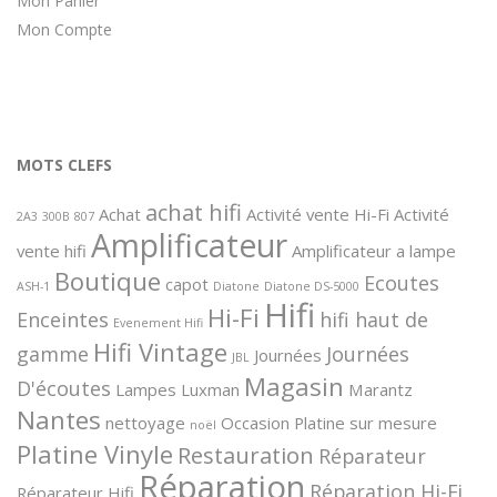
Mon Panier
Mon Compte
MOTS CLEFS
achat hifi
Achat
Activité vente Hi-Fi
Activité
2A3
300B
807
Amplificateur
vente hifi
Amplificateur a lampe
Boutique
Ecoutes
capot
ASH-1
Diatone
Diatone DS-5000
Hifi
Hi-Fi
Enceintes
hifi haut de
Evenement Hifi
Hifi Vintage
gamme
Journées
Journées
JBL
Magasin
D'écoutes
Lampes
Luxman
Marantz
Nantes
nettoyage
Occasion
Platine sur mesure
noël
Platine Vinyle
Restauration
Réparateur
Réparation
Réparation Hi-Fi
Réparateur Hifi